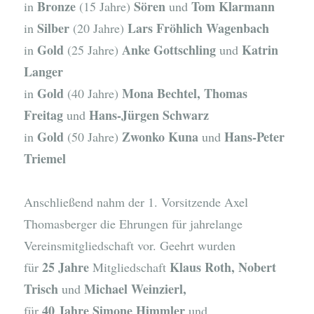
Bronze
Sören
Tom Klarmann
in
(15 Jahre)
und
Silber
Lars Fröhlich Wagenbach
in
(20 Jahre)
Gold
Anke Gottschling
Katrin
in
(25 Jahre)
und
Langer
Gold
Mona Bechtel, Thomas
in
(40 Jahre)
Freitag
Hans-Jürgen Schwarz
und
Gold
Zwonko Kuna
Hans-Peter
in
(50 Jahre)
und
Triemel
Anschließend nahm der 1. Vorsitzende Axel
Thomasberger die Ehrungen für jahrelange
Vereinsmitgliedschaft vor. Geehrt wurden
25 Jahre
Klaus Roth, Nobert
für
Mitgliedschaft
Trisch
Michael Weinzierl,
und
40 Jahre Simone Himmler
für
und