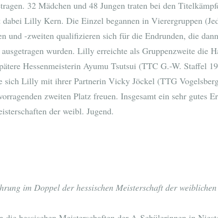
agen. 32 Mädchen und 48 Jungen traten bei den Titelkämpfe
 dabei Lilly Kern. Die Einzel begannen in Vierergruppen (Jed
en und -zweiten qualifizieren sich für die Endrunden, die dan
ausgetragen wurden. Lilly erreichte als Gruppenzweite die H
spätere Hessenmeisterin Ayumu Tsutsui (TTC G.-W. Staffel 19
 sich Lilly mit ihrer Partnerin Vicky Jöckel (TTG Vogelsber
orragenden zweiten Platz freuen. Insgesamt ein sehr gutes Erg
sterschaften der weibl. Jugend.
ehrung im Doppel der hessischen Meisterschaft der weiblichen
ie hessischen Meisterschaften der A-Schülerinnen in Niestet