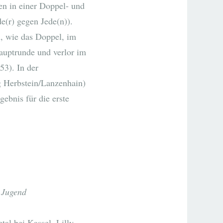
n in einer Doppel- und
e(r) gegen Jede(n)).
n, wie das Doppel, im
auptrunde und verlor im
53). In der
g Herbstein/Lanzenhain)
ebnis für die erste
 Jugend
al bei Kassel. Lilly