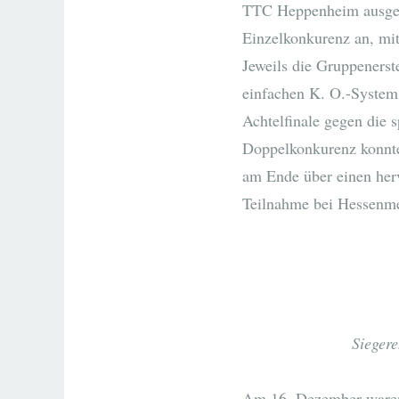
TTC Heppenheim ausgetr
Einzelkonkurenz an, mit
Jeweils die Gruppenerst
einfachen K. O.-System 
Achtelfinale gegen die 
Doppelkonkurenz konnte
am Ende über einen herv
Teilnahme bei Hessenmei
Sieger
Am 16. Dezember waren d